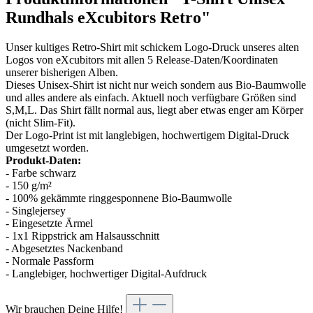
Rundhals eXcubitors Retro"
Unser kultiges Retro-Shirt mit schickem Logo-Druck unseres alten
Logos von eXcubitors mit allen 5 Release-Daten/Koordinaten
unserer bisherigen Alben.
Dieses Unisex-Shirt ist nicht nur weich sondern aus Bio-Baumwolle
und alles andere als einfach. Aktuell noch verfügbare Größen sind
S,M,L. Das Shirt fällt normal aus, liegt aber etwas enger am Körper
(nicht Slim-Fit).
Der Logo-Print ist mit langlebigen, hochwertigem Digital-Druck
umgesetzt worden.
Produkt-Daten:
- Farbe schwarz
- 150 g/m²
- 100% gekämmte ringgesponnene Bio-Baumwolle
- Singlejersey
- Eingesetzte Ärmel
- 1x1 Rippstrick am Halsausschnitt
- Abgesetztes Nackenband
- Normale Passform
- Langlebiger, hochwertiger Digital-Aufdruck
Wir brauchen Deine Hilfe!