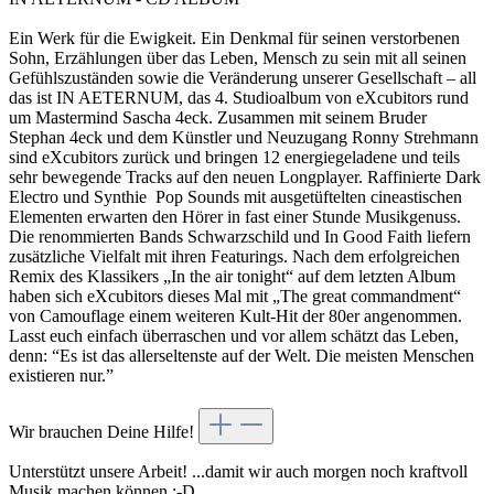
Ein Werk für die Ewigkeit. Ein Denkmal für seinen verstorbenen
Sohn, Erzählungen über das Leben, Mensch zu sein mit all seinen
Gefühlszuständen sowie die Veränderung unserer Gesellschaft – all
das ist IN AETERNUM, das 4. Studioalbum von eXcubitors rund
um Mastermind Sascha 4eck. Zusammen mit seinem Bruder
Stephan 4eck und dem Künstler und Neuzugang Ronny Strehmann
sind eXcubitors zurück und bringen 12 energiegeladene und teils
sehr bewegende Tracks auf den neuen Longplayer. Raffinierte Dark
Electro und Synthie Pop Sounds mit ausgetüftelten cineastischen
Elementen erwarten den Hörer in fast einer Stunde Musikgenuss.
Die renommierten Bands Schwarzschild und In Good Faith liefern
zusätzliche Vielfalt mit ihren Featurings. Nach dem erfolgreichen
Remix des Klassikers „In the air tonight“ auf dem letzten Album
haben sich eXcubitors dieses Mal mit „The great commandment“
von Camouflage einem weiteren Kult-Hit der 80er angenommen.
Lasst euch einfach überraschen und vor allem schätzt das Leben,
denn: “Es ist das allerseltenste auf der Welt. Die meisten Menschen
existieren nur.”
Wir brauchen Deine Hilfe!
Unterstützt unsere Arbeit! ...damit wir auch morgen noch kraftvoll
Musik machen können :-D