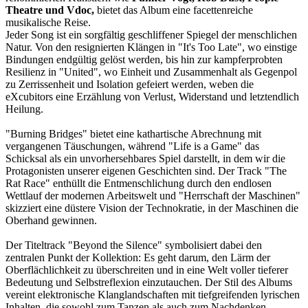
Theatre und Vdoc,
bietet das Album eine facettenreiche
musikalische Reise.
Jeder Song ist ein sorgfältig geschliffener Spiegel der menschlichen
Natur. Von den resignierten Klängen in "It's Too Late", wo einstige
Bindungen endgültig gelöst werden, bis hin zur kampferprobten
Resilienz in "United", wo Einheit und Zusammenhalt als Gegenpol
zu Zerrissenheit und Isolation gefeiert werden, weben die
eXcubitors eine Erzählung von Verlust, Widerstand und letztendlich
Heilung.
"Burning Bridges" bietet eine kathartische Abrechnung mit
vergangenen Täuschungen, während "Life is a Game" das
Schicksal als ein unvorhersehbares Spiel darstellt, in dem wir die
Protagonisten unserer eigenen Geschichten sind. Der Track "The
Rat Race" enthüllt die Entmenschlichung durch den endlosen
Wettlauf der modernen Arbeitswelt und "Herrschaft der Maschinen"
skizziert eine düstere Vision der Technokratie, in der Maschinen die
Oberhand gewinnen.
Der Titeltrack "Beyond the Silence" symbolisiert dabei den
zentralen Punkt der Kollektion: Es geht darum, den Lärm der
Oberflächlichkeit zu überschreiten und in eine Welt voller tieferer
Bedeutung und Selbstreflexion einzutauchen. Der Stil des Albums
vereint elektronische Klanglandschaften mit tiefgreifenden lyrischen
Inhalten, die sowohl zum Tanzen als auch zum Nachdenken